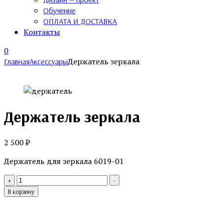
Обучение
ОПЛАТА И ДОСТАВКА
Контакты
0
Держатель зеркала
Главная
Аксессуары
Держатель зеркала
2 500
₽
Держатель для зеркала 6019-01
Количество
+
-
товара
В корзину
Держатель
зеркала