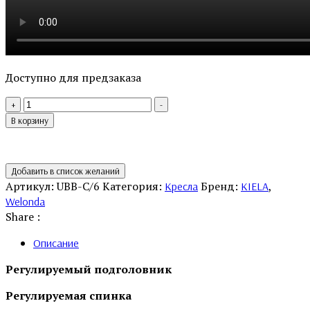
Доступно для предзаказа
Количество
+
-
товара
В корзину
U-
Box
Barber
Добавить в список желаний
Артикул:
UBB-C/6
Категория:
Бренд:
,
Кресла
KIELA
Welonda
Share :
Описание
Регулируемый
подголовник
Регулируемая
спинка